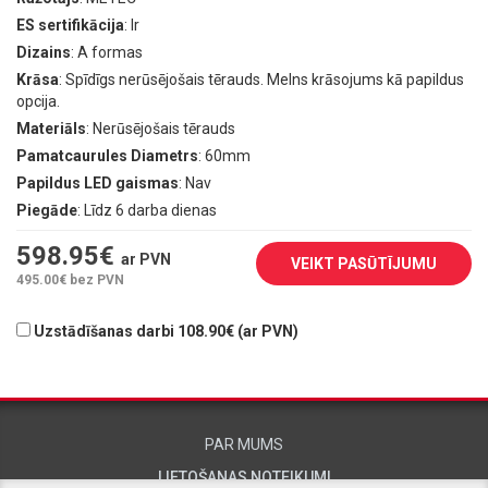
ES sertifikācija
: Ir
Dizains
: A formas
Krāsa
: Spīdīgs nerūsējošais tērauds. Melns krāsojums kā papildus
opcija.
Materiāls
: Nerūsējošais tērauds
Pamatcaurules Diametrs
: 60mm
Papildus LED gaismas
: Nav
Piegāde
: Līdz 6 darba dienas
598.95
€
ar PVN
VEIKT PASŪTĪJUMU
495.00
€ bez PVN
Uzstādīšanas darbi 108.90€ (ar PVN)
PAR MUMS
LIETOŠANAS NOTEIKUMI