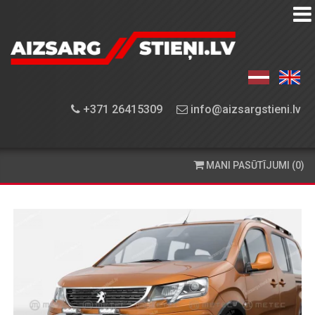
AIZSARGSTIEŅU
KATALOGS
APRĪKOJUMA
+371 26415309
info@aizsargstieni.lv
UZSTĀDĪŠANA
PASŪTĪŠANA
MANI PASŪTĪJUMI (0)
UN
PIEGĀDE
KONTAKTINFORMĀCIJA