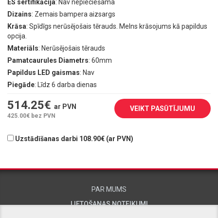
ES sertifikācija
: Nav nepieciešama
Dizains
: Zemais bampera aizsargs
Krāsa
: Spīdīgs nerūsējošais tērauds. Melns krāsojums kā papildus
opcija.
Materiāls
: Nerūsējošais tērauds
Pamatcaurules Diametrs
: 60mm
Papildus LED gaismas
: Nav
Piegāde
: Līdz 6 darba dienas
514.25
€
ar PVN
VEIKT PASŪTĪJUMU
425.00
€ bez PVN
Uzstādīšanas darbi 108.90€ (ar PVN)
PAR MUMS
LIETOŠANAS NOTEIKUMI