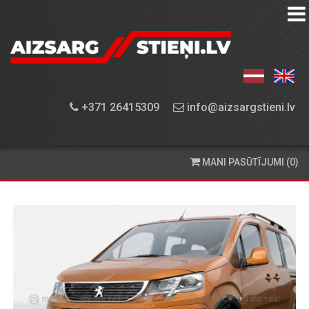
AIZSARGSTIEŅU
KATALOGS
APRĪKOJUMA
+371 26415309
info@aizsargstieni.lv
UZSTĀDĪŠANA
PASŪTĪŠANA
MANI PASŪTĪJUMI (0)
UN
PIEGĀDE
KONTAKTINFORMĀCIJA