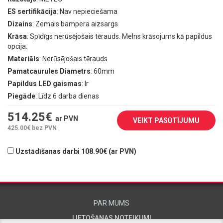
ES sertifikācija
: Nav nepieciešama
Dizains
: Zemais bampera aizsargs
Krāsa
: Spīdīgs nerūsējošais tērauds. Melns krāsojums kā papildus
opcija.
Materiāls
: Nerūsējošais tērauds
Pamatcaurules Diametrs
: 60mm
Papildus LED gaismas
: Ir
Piegāde
: Līdz 6 darba dienas
514.25
€
ar PVN
VEIKT PASŪTĪJUMU
425.00
€ bez PVN
Uzstādīšanas darbi 108.90€ (ar PVN)
PAR MUMS
LIETOŠANAS NOTEIKUMI