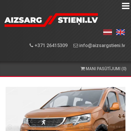
AIZSARGSTIEŅU
KATALOGS
APRĪKOJUMA
+371 26415309
info@aizsargstieni.lv
UZSTĀDĪŠANA
PASŪTĪŠANA
MANI PASŪTĪJUMI (0)
UN
PIEGĀDE
KONTAKTINFORMĀCIJA