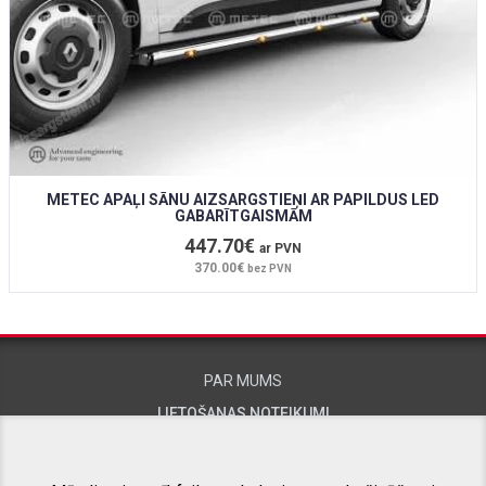
METEC APAĻI SĀNU AIZSARGSTIEŅI AR PAPILDUS LED
GABARĪTGAISMĀM
447.70€
ar PVN
370.00€
bez PVN
PAR MUMS
LIETOŠANAS NOTEIKUMI
KONTAKTINFORMĀCIJA