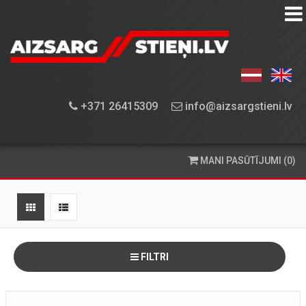
AIZSARGSTIEŅU
KATALOGS
APRĪKOJUMA
+371 26415309
info@aizsargstieni.lv
UZSTĀDĪŠANA
PASŪTĪŠANA
MANI PASŪTĪJUMI (0)
UN
PIEGĀDE
KONTAKTINFORMĀCIJA
FILTRI