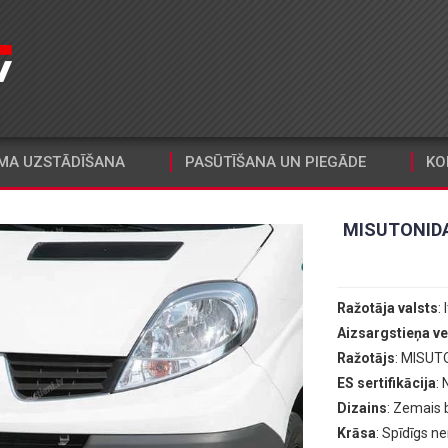
MA UZSTĀDĪŠANA
PASŪTĪŠANA UN PIEGĀDE
KO
MISUTONIDA
Ražotāja valsts
: 
Aizsargstieņa ve
Ražotājs
: MISUT
ES sertifikācija
:
Dizains
: Zemais
Krāsa
: Spīdīgs n