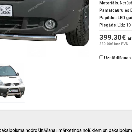
Materiāls
: Nerūs
Pamatcaurules 
Papildus LED g
Piegāde
: Līdz 1
399.30
€
ar
330.00
€ bez PVN
Uzstādīšanas d
 pakalpojuma nodrošināšanai, mārketinga nolūkiem un pakalpojum