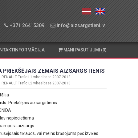
+371 26415309
info@aizsargstieni.lv
NTAKTINFORMĀCIJA
MANI PASŪTĪJUMI (0)
 PRIEKŠĒJAIS ZEMAIS AIZSARGSTIENIS
RENAULT Trafic L1 wheelbase 2007-2013
RENAULT Trafic L2 wheelbase 2007-2013
Itālija
ids
: Priekšējais aizsargstienis
ONIDA
 Nav nepieciešama
 bampera aizsargs
erūsējošais tērauds, vai melns krāsojums pēc izvēles