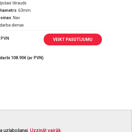
ējošais tērauds
Diametrs
: 63mm
aismas
: Nav
0 darba dienas
 PVN
VEIKT PASŪTĪJUMU
arbi 108.90€ (ar PVN)
a uzlabošanai.
Uzzināt vairāk.