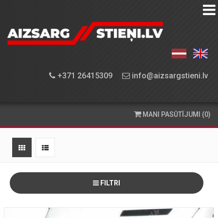
AIZSARGSTIEŅU
KATALOGS
APRĪKOJUMA
+371 26415309
info@aizsargstieni.lv
UZSTĀDĪŠANA
PASŪTĪŠANA
MANI PASŪTĪJUMI (0)
UN
PIEGĀDE
KONTAKTINFORMĀCIJA
FILTRI