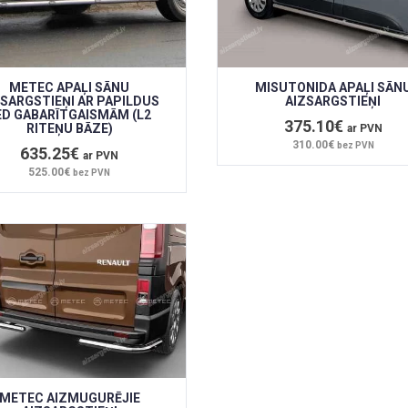
METEC APAĻI SĀNU
MISUTONIDA APAĻI SĀN
ZSARGSTIEŅI AR PAPILDUS
AIZSARGSTIEŅI
ED GABARĪTGAISMĀM (L2
375.10€
RITEŅU BĀZE)
ar PVN
310.00€
bez PVN
635.25€
ar PVN
525.00€
bez PVN
METEC AIZMUGURĒJIE