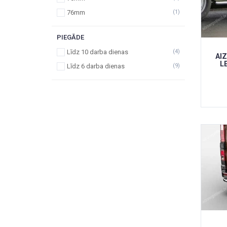
76mm
(1)
PIEGĀDE
Līdz 10 darba dienas
(4)
AI
L
Līdz 6 darba dienas
(9)