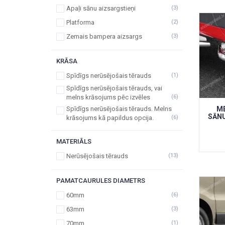
Apaļi sānu aizsargstieņi
(3)
Platforma
(2)
Zemais bampera aizsargs
(3)
KRĀSA
Spīdīgs nerūsējošais tērauds
(1)
Spīdīgs nerūsējošais tērauds, vai
melns krāsojums pēc izvēles
(6)
Spīdīgs nerūsējošais tērauds. Melns
M
SĀNU
krāsojums kā papildus opcija.
(6)
MATERIĀLS
Nerūsējošais tērauds
(13)
PAMATCAURULES DIAMETRS
60mm
(6)
63mm
(3)
70mm
(1)