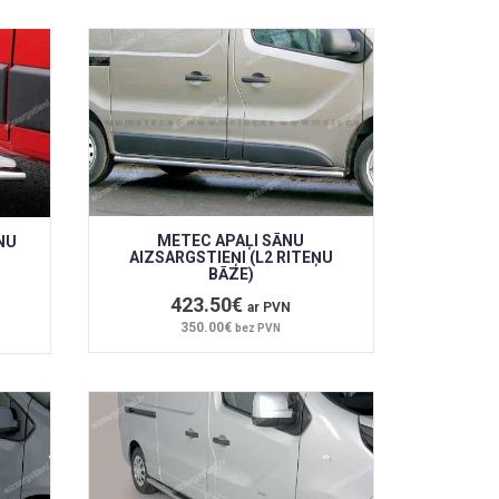
METEC APAĻI SĀNU
NU
AIZSARGSTIEŅI (L2 RITEŅU
BĀZE)
423.50€
ar PVN
350.00€
bez PVN