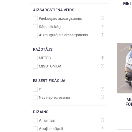
MET
AIZSARGSTIEŅA VEIDS
Priekšējais aizsargstienis
(6)
Sānu sliekšņi
(6)
Aizmugurējais aizsargstienis
(1)
RAŽOTĀJS
METEC
(9)
MISUTONIDA
(4)
ES SERTIFIKĀCIJA
Ir
(4)
Nav nepieciešama
(3)
MI
FO
DIZAINS
A formas
(3)
Apaļi ar kāpsli
(1)