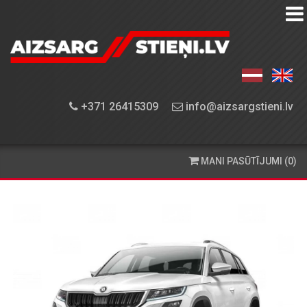
AIZSARGSTIEŅU
KATALOGS
APRĪKOJUMA
+371 26415309
info@aizsargstieni.lv
UZSTĀDĪŠANA
PASŪTĪŠANA
MANI PASŪTĪJUMI (0)
UN
PIEGĀDE
KONTAKTINFORMĀCIJA