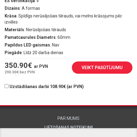
ES sertifikācija
: Ir
Dizains
: A formas
Krāsa
: Spīdīgs nerūsējošais tērauds, vai melns krāsojums pēc
izvēles
Materiāls
: Nerūsējošais tērauds
Pamatcaurules Diametrs
: 60mm
Papildus LED gaismas
: Nav
Piegāde
: Līdz 20 darba dienas
350.90
€
ar PVN
VEIKT PASŪTĪJUMU
290.00
€ bez PVN
Uzstādīšanas darbi 108.90€ (ar PVN)
PAR MUMS
LIETOŠANAS NOTEIKUMI
KONTAKTINFORMĀCIJA