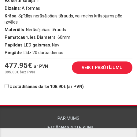
ES sertifikācija
: Ir
Dizains
: A formas
Krāsa
: Spīdīgs nerūsējošais tērauds, vai melns krāsojums pēc
izvēles
Materiāls
: Nerūsējošais tērauds
Pamatcaurules Diametrs
: 60mm
Papildus LED gaismas
: Nav
Piegāde
: Līdz 20 darba dienas
477.95
€
ar PVN
VEIKT PASŪTĪJUMU
395.00
€ bez PVN
Uzstādīšanas darbi 108.90€ (ar PVN)
PAR MUMS
LIETOŠANAS NOTEIKUMI
KONTAKTINFORMĀCIJA