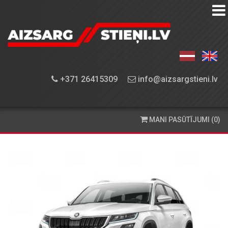
AIZSARGSTIEŅU
KATALOGS
APRĪKOJUMA
+371 26415309
info@aizsargstieni.lv
UZSTĀDĪŠANA
PASŪTĪŠANA
MANI PASŪTĪJUMI (0)
UN
PIEGĀDE
KONTAKTINFORMĀCIJA