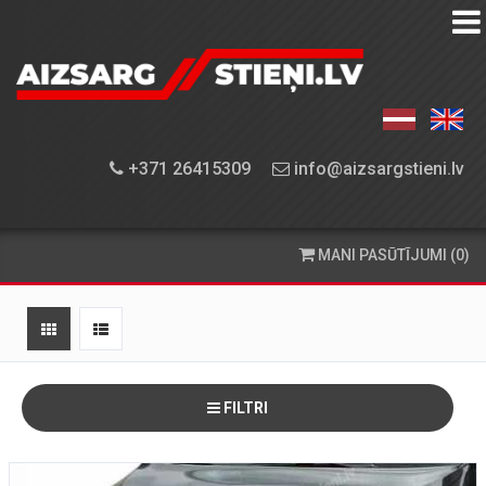
AIZSARGSTIEŅU
KATALOGS
APRĪKOJUMA
+371 26415309
info@aizsargstieni.lv
UZSTĀDĪŠANA
PASŪTĪŠANA
MANI PASŪTĪJUMI (0)
UN
PIEGĀDE
KONTAKTINFORMĀCIJA
FILTRI