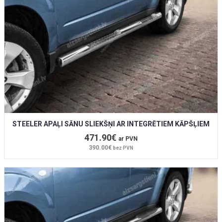
STEELER APAĻI SĀNU SLIEKŠŅI AR INTEGRĒTIEM KĀPŠĻIEM
471.90€
ar PVN
390.00€
bez PVN