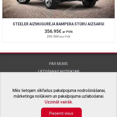
STEELER AIZMUGURĒJĀ BAMPERA STŪRU AIZSARGI
356.95€
ar PVN
295.00€
bez PVN
PAR MUMS
LIETOŠANAS NOTEIKUMI
KONTAKTINFORMĀCIJA
Mēs lietojam sīkfailus pakalpojuma nodrošināšanai,
mārketinga nolūkiem un pakalpojuma uzlabošanai.
SAISTĪTIE PROJEKTI
Uzzināt vairāk.
Pieņemt visus