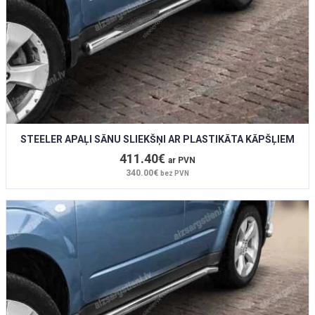
STEELER APAĻI SĀNU SLIEKŠŅI AR PLASTIKĀTA KĀPŠĻIEM
411.40€
ar PVN
340.00€
bez PVN