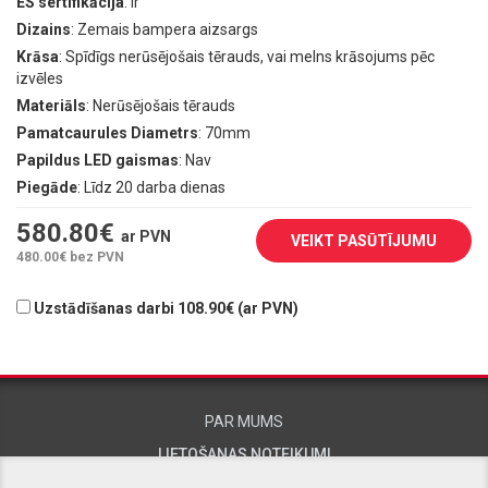
ES sertifikācija
: Ir
Dizains
: Zemais bampera aizsargs
Krāsa
: Spīdīgs nerūsējošais tērauds, vai melns krāsojums pēc
izvēles
Materiāls
: Nerūsējošais tērauds
Pamatcaurules Diametrs
: 70mm
Papildus LED gaismas
: Nav
Piegāde
: Līdz 20 darba dienas
580.80
€
ar PVN
VEIKT PASŪTĪJUMU
480.00
€ bez PVN
Uzstādīšanas darbi 108.90€ (ar PVN)
PAR MUMS
LIETOŠANAS NOTEIKUMI
KONTAKTINFORMĀCIJA