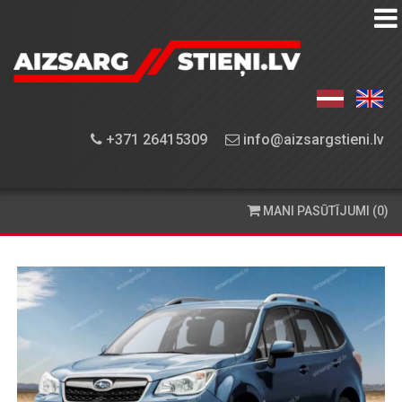
AIZSARGSTIEŅU
KATALOGS
APRĪKOJUMA
+371 26415309
info@aizsargstieni.lv
UZSTĀDĪŠANA
PASŪTĪŠANA
MANI PASŪTĪJUMI (0)
UN
PIEGĀDE
KONTAKTINFORMĀCIJA