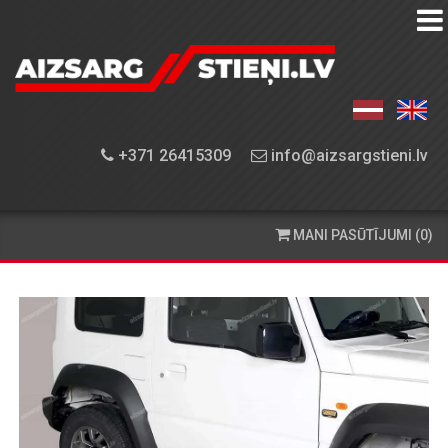
AIZSARGSTIEŅU
KATALOGS
APRĪKOJUMA
+371 26415309
info@aizsargstieni.lv
UZSTĀDĪŠANA
PASŪTĪŠANA
MANI PASŪTĪJUMI (0)
UN
PIEGĀDE
KONTAKTINFORMĀCIJA