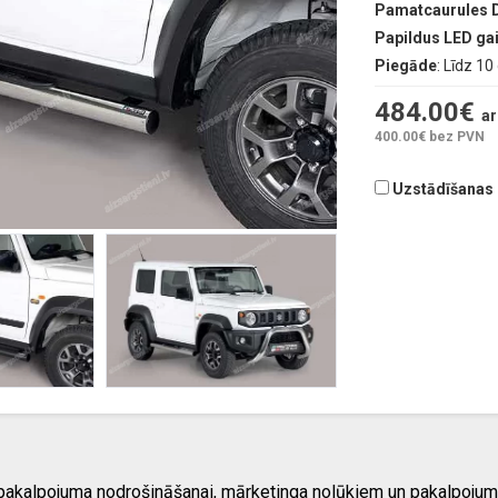
Pamatcaurules 
Papildus LED g
Piegāde
: Līdz 1
484.00
€
ar
400.00
€ bez PVN
Uzstādīšanas d
 pakalpojuma nodrošināšanai, mārketinga nolūkiem un pakalpojum