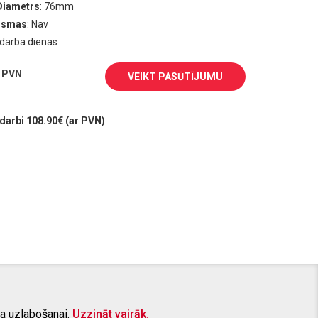
Diametrs
: 76mm
aismas
: Nav
0 darba dienas
 PVN
VEIKT PASŪTĪJUMU
arbi 108.90€ (ar PVN)
a uzlabošanai.
Uzzināt vairāk.