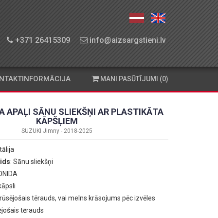
+371 26415309
info@aizsargstieni.lv
NTAKTINFORMĀCIJA
MANI PASŪTĪJUMI (0)
 APAĻI SĀNU SLIEKŠŅI AR PLASTIKĀTA
KĀPŠĻIEM
SUZUKI Jimny - 2018-2025
Itālija
ids
: Sānu sliekšņi
ONIDA
kāpsli
erūsējošais tērauds, vai melns krāsojums pēc izvēles
ējošais tērauds