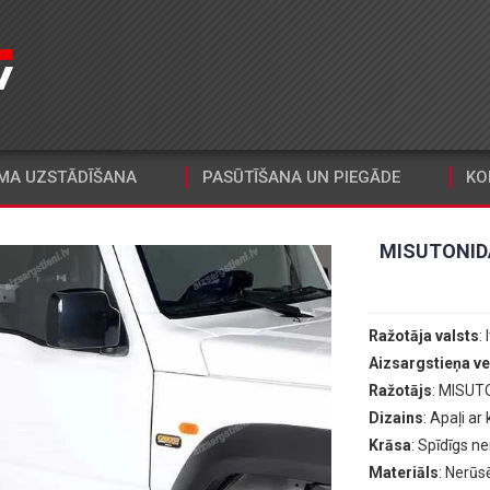
MA UZSTĀDĪŠANA
PASŪTĪŠANA UN PIEGĀDE
KO
MISUTONIDA
Ražotāja valsts
: 
Aizsargstieņa ve
Ražotājs
: MISUT
Dizains
: Apaļi ar 
Krāsa
: Spīdīgs n
Materiāls
: Nerūs