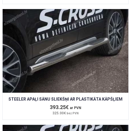
STEELER APAĻI SĀNU SLIEKŠŅI AR PLASTIKĀTA KĀPŠĻIEM
393.25€
ar PVN
325.00€
bez PVN