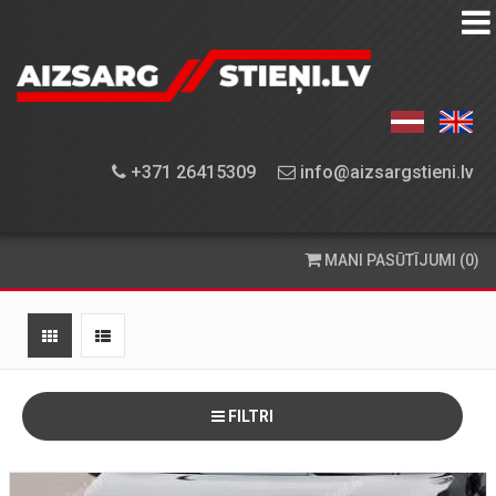
AIZSARGSTIEŅU
KATALOGS
APRĪKOJUMA
+371 26415309
info@aizsargstieni.lv
UZSTĀDĪŠANA
PASŪTĪŠANA
MANI PASŪTĪJUMI (0)
UN
PIEGĀDE
KONTAKTINFORMĀCIJA
FILTRI