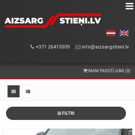
AIZSARGSTIEŅU
KATALOGS
APRĪKOJUMA
+371 26415309
info@aizsargstieni.lv
UZSTĀDĪŠANA
PASŪTĪŠANA
MANI PASŪTĪJUMI (0)
UN
PIEGĀDE
KONTAKTINFORMĀCIJA
FILTRI