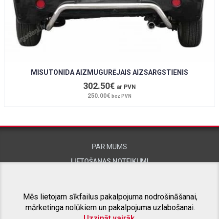
MISUTONIDA AIZMUGURĒJAIS AIZSARGSTIENIS
302.50€
ar PVN
250.00€
bez PVN
PAR MUMS
LIETOŠANAS NOTEIKUMI
KONTAKTINFORMĀCIJA
Mēs lietojam sīkfailus pakalpojuma nodrošināšanai,
mārketinga nolūkiem un pakalpojuma uzlabošanai.
SAISTĪTIE PROJEKTI
Uzzināt vairāk.