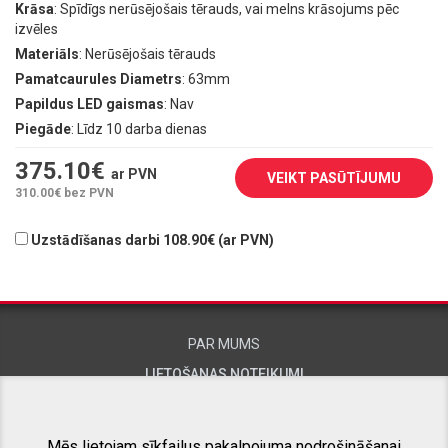
Krāsa
: Spīdīgs nerūsējošais tērauds, vai melns krāsojums pēc
izvēles
Materiāls
: Nerūsējošais tērauds
Pamatcaurules Diametrs
: 63mm
Papildus LED gaismas
: Nav
Piegāde
: Līdz 10 darba dienas
375.10
€
ar PVN
VEIKT PASŪTĪJUMU
310.00
€ bez PVN
Uzstādīšanas darbi 108.90€ (ar PVN)
PAR MUMS
LIETOŠANAS NOTEIKUMI
KONTAKTINFORMĀCIJA
Mēs lietojam sīkfailus pakalpojuma nodrošināšanai,