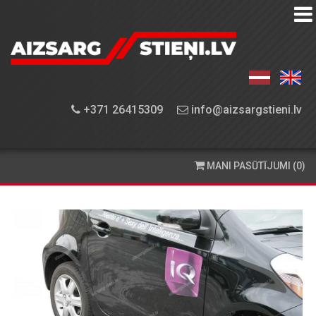
AIZSARGSTIEŅU
KATALOGS
APRĪKOJUMA
+371 26415309
info@aizsargstieni.lv
UZSTĀDĪŠANA
PASŪTĪŠANA
MANI PASŪTĪJUMI (0)
UN
PIEGĀDE
KONTAKTINFORMĀCIJA