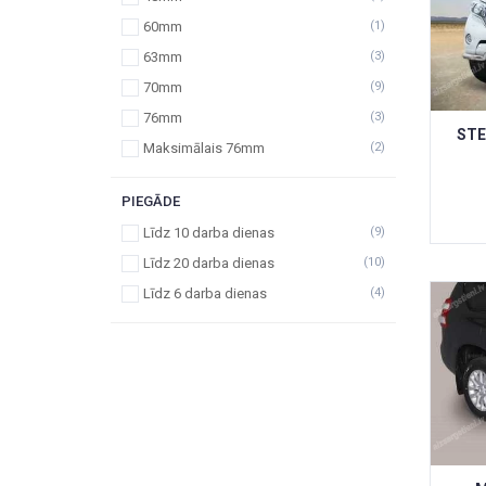
60mm
(1)
63mm
(3)
70mm
(9)
76mm
(3)
STE
Maksimālais 76mm
(2)
PIEGĀDE
Līdz 10 darba dienas
(9)
Līdz 20 darba dienas
(10)
Līdz 6 darba dienas
(4)