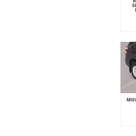
M
S
MIS