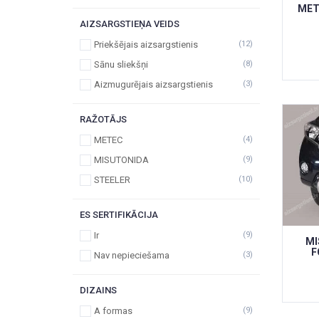
MET
AIZSARGSTIEŅA VEIDS
Priekšējais aizsargstienis
(12)
Sānu sliekšņi
(8)
Aizmugurējais aizsargstienis
(3)
RAŽOTĀJS
METEC
(4)
MISUTONIDA
(9)
STEELER
(10)
ES SERTIFIKĀCIJA
Ir
(9)
MI
F
Nav nepieciešama
(3)
DIZAINS
A formas
(9)