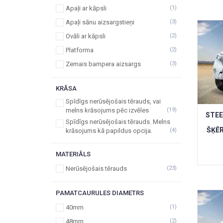
Apaļi ar kāpsli
(1)
Apaļi sānu aizsargstieņi
(3)
Ovāli ar kāpsli
(2)
Platforma
(2)
Zemais bampera aizsargs
(3)
KRĀSA
Spīdīgs nerūsējošais tērauds, vai
melns krāsojums pēc izvēles
(19)
STEE
Spīdīgs nerūsējošais tērauds. Melns
ŠĶĒR
krāsojums kā papildus opcija.
(4)
MATERIĀLS
Nerūsējošais tērauds
(23)
PAMATCAURULES DIAMETRS
40mm
(1)
48mm
(2)