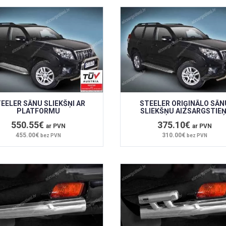
EELER SĀNU SLIEKŠŅI AR
STEELER ORIĢINĀLO SĀN
PLATFORMU
SLIEKŠŅU AIZSARGSTIEŅ
550.55€
375.10€
ar PVN
ar PVN
455.00€
310.00€
bez PVN
bez PVN