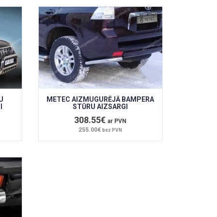
U
METEC AIZMUGURĒJĀ BAMPERA
I
STŪRU AIZSARGI
308.55€
ar PVN
255.00€
bez PVN