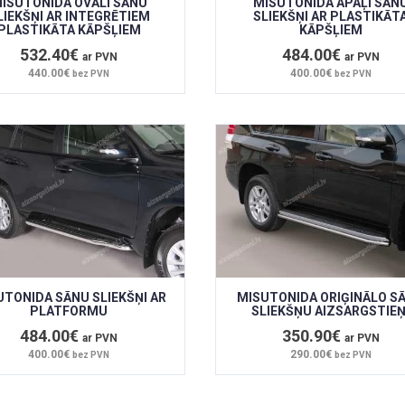
ISUTONIDA OVĀLI SĀNU
MISUTONIDA APAĻI SĀN
LIEKŠŅI AR INTEGRĒTIEM
SLIEKŠŅI AR PLASTIKĀT
PLASTIKĀTA KĀPŠĻIEM
KĀPŠĻIEM
532.40€
484.00€
ar PVN
ar PVN
440.00€
400.00€
bez PVN
bez PVN
UTONIDA SĀNU SLIEKŠŅI AR
MISUTONIDA ORIĢINĀLO S
PLATFORMU
SLIEKŠŅU AIZSARGSTIEŅ
484.00€
350.90€
ar PVN
ar PVN
400.00€
290.00€
bez PVN
bez PVN