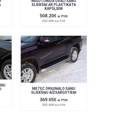
U
MISUTONIDA OVĀLI SĀNU
A
SLIEKŠŅI AR PLASTIKĀTA
KĀPŠĻIEM
508.20€
ar PVN
420.00€
bez PVN
ĀNU
METEC ORIĢINĀLO SĀNU
I
SLIEKŠŅU AIZSARGSTIEŅI
369.05€
ar PVN
305.00€
bez PVN