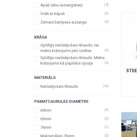
Apaļi sānu aizsargstieņi
(3)
Ovāli ar kāpsli
(2)
Zemais bampera aizsargs
(3)
KRĀSA
Spīdīgs nerūsējošais tērauds, vai
melns krāsojums pēc izvēles
(9)
Spīdīgs nerūsējošais tērauds. Melns
krāsojums kā papildus opcija.
(5)
STEE
MATERIĀLS
Nerūsējošais tērauds
(14)
PAMATCAURULES DIAMETRS
60mm
(9)
63mm
(2)
76mm
(1)
Maksimālais 76mm
(2)