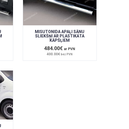
U
MISUTONIDA APAĻI SĀNU
M
SLIEKŠŅI AR PLASTIKĀTA
KĀPŠĻIEM
484.00€
ar PVN
400.00€
bez PVN
U