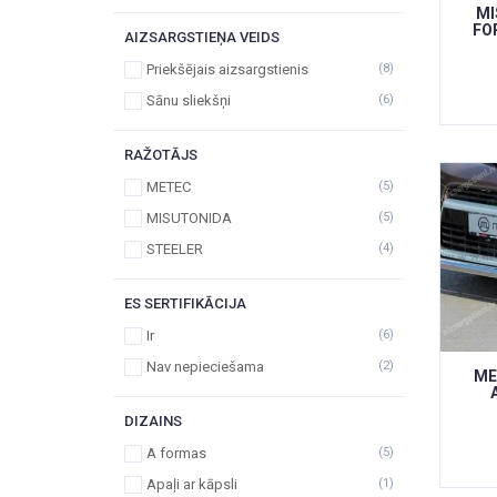
MI
FO
AIZSARGSTIEŅA VEIDS
Priekšējais aizsargstienis
(8)
Sānu sliekšņi
(6)
RAŽOTĀJS
METEC
(5)
MISUTONIDA
(5)
STEELER
(4)
ES SERTIFIKĀCIJA
Ir
(6)
Nav nepieciešama
(2)
ME
DIZAINS
A formas
(5)
Apaļi ar kāpsli
(1)