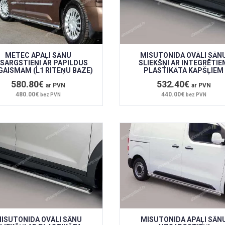
METEC APAĻI SĀNU
MISUTONIDA OVĀLI SĀN
ZSARGSTIEŅI AR PAPILDUS
SLIEKŠŅI AR INTEGRĒTIE
GAISMĀM (L1 RITEŅU BĀZE)
PLASTIKĀTA KĀPŠĻIEM
580.80€
532.40€
ar PVN
ar PVN
480.00€
440.00€
bez PVN
bez PVN
ISUTONIDA OVĀLI SĀNU
MISUTONIDA APAĻI SĀN