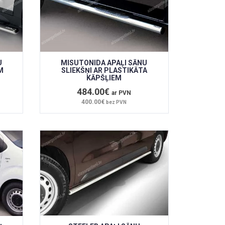
U
MISUTONIDA APAĻI SĀNU
M
SLIEKŠŅI AR PLASTIKĀTA
KĀPŠĻIEM
484.00€
ar PVN
400.00€
bez PVN