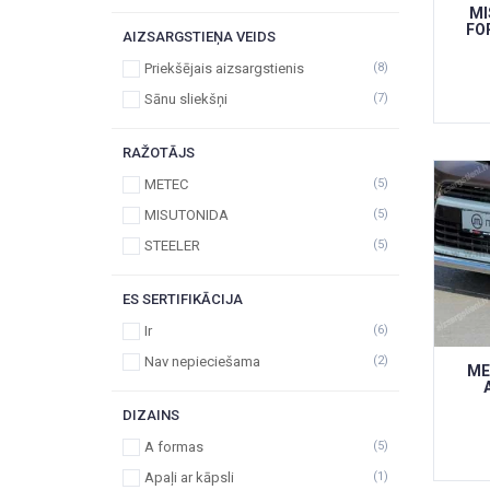
MI
FO
AIZSARGSTIEŅA VEIDS
Priekšējais aizsargstienis
(8)
Sānu sliekšņi
(7)
RAŽOTĀJS
METEC
(5)
MISUTONIDA
(5)
STEELER
(5)
ES SERTIFIKĀCIJA
Ir
(6)
Nav nepieciešama
(2)
ME
DIZAINS
A formas
(5)
Apaļi ar kāpsli
(1)