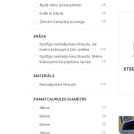
Apaļi sānu aizsargstieņi
(4)
Ovāli ar kāpsli
(2)
Zemais bampera aizsargs
(3)
KRĀSA
Spīdīgs nerūsējošais tērauds, vai
melns krāsojums pēc izvēles
(10)
Spīdīgs nerūsējošais tērauds. Melns
krāsojums kā papildus opcija.
(5)
STEE
MATERIĀLS
Nerūsējošais tērauds
(15)
PAMATCAURULES DIAMETRS
48mm
(1)
60mm
(9)
63mm
(2)
76mm
(1)