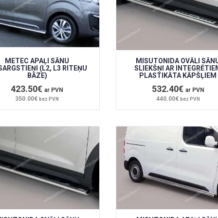
METEC APAĻI SĀNU
MISUTONIDA OVĀLI SĀN
SARGSTIEŅI (L2, L3 RITEŅU
SLIEKŠŅI AR INTEGRĒTIE
BĀZE)
PLASTIKĀTA KĀPŠĻIEM
423.50€
532.40€
ar PVN
ar PVN
350.00€
440.00€
bez PVN
bez PVN