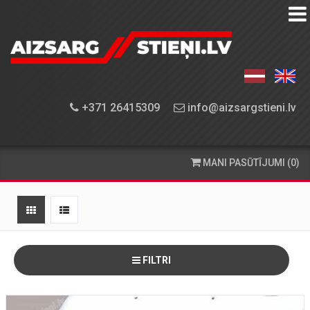
AIZSARGSTIEŅU
KATALOGS
APRĪKOJUMA
+371 26415309
info@aizsargstieni.lv
UZSTĀDĪŠANA
PASŪTĪŠANA
MANI PASŪTĪJUMI (0)
UN
PIEGĀDE
KONTAKTINFORMĀCIJA
FILTRI