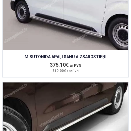
MISUTONIDA APAĻI SĀNU AIZSARGSTIEŅI
375.10€
ar PVN
310.00€
bez PVN