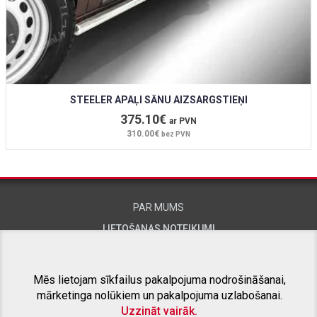
STEELER APAĻI SĀNU AIZSARGSTIEŅI
375.10€
ar PVN
310.00€
bez PVN
PAR MUMS
LIETOŠANAS NOTEIKUMI
KONTAKTINFORMĀCIJA
Mēs lietojam sīkfailus pakalpojuma nodrošināšanai,
mārketinga nolūkiem un pakalpojuma uzlabošanai.
SAISTĪTIE PROJEKTI
Uzzināt vairāk.