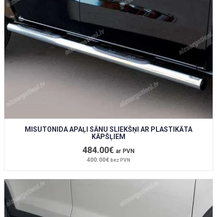
MISUTONIDA APAĻI SĀNU SLIEKŠŅI AR PLASTIKĀTA
KĀPŠĻIEM
484.00€
ar PVN
400.00€
bez PVN