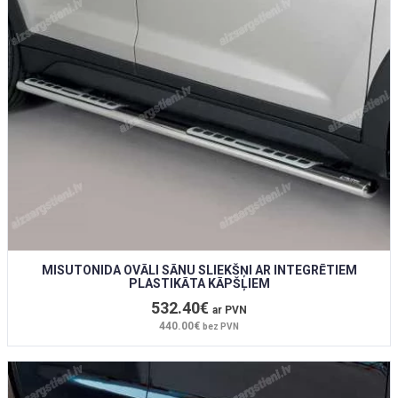
MISUTONIDA OVĀLI SĀNU SLIEKŠŅI AR INTEGRĒTIEM
PLASTIKĀTA KĀPŠĻIEM
532.40€
ar PVN
440.00€
bez PVN