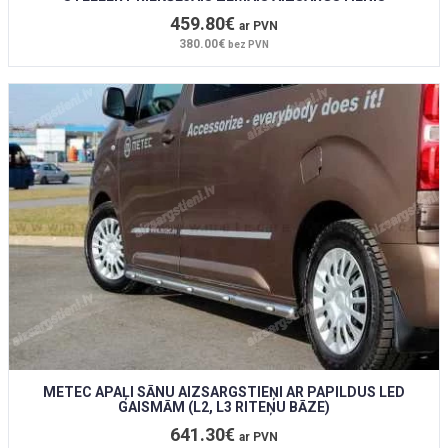
459.80€
ar PVN
380.00€
bez PVN
METEC APAĻI SĀNU AIZSARGSTIEŅI AR PAPILDUS LED
GAISMĀM (L2, L3 RITEŅU BĀZE)
641.30€
ar PVN