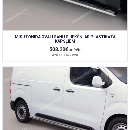
MISUTONIDA OVĀLI SĀNU SLIEKŠŅI AR PLASTIKĀTA
KĀPŠĻIEM
508.20€
ar PVN
420.00€
bez PVN