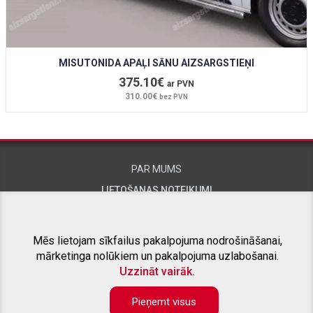
MISUTONIDA APAĻI SĀNU AIZSARGSTIEŅI
375.10€
ar PVN
310.00€
bez PVN
PAR MUMS
LIETOŠANAS NOTEIKUMI
KONTAKTINFORMĀCIJA
Mēs lietojam sīkfailus pakalpojuma nodrošināšanai,
mārketinga nolūkiem un pakalpojuma uzlabošanai.
SAISTĪTIE PROJEKTI
Uzzināt vairāk.
Pieņemt visus