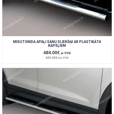
MISUTONIDA APAĻI SĀNU SLIEKŠŅI AR PLASTIKĀTA
KĀPŠĻIEM
484.00€
ar PVN
400.00€
bez PVN