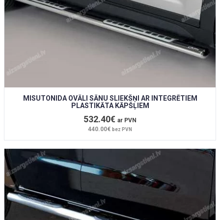
MISUTONIDA OVĀLI SĀNU SLIEKŠŅI AR INTEGRĒTIEM
PLASTIKĀTA KĀPŠĻIEM
532.40€
ar PVN
440.00€
bez PVN