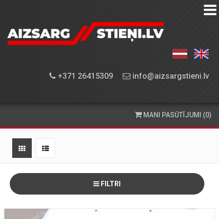
AIZSARGSTIEŅU
KATALOGS
APRĪKOJUMA
+371 26415309
info@aizsargstieni.lv
UZSTĀDĪŠANA
PASŪTĪŠANA
MANI PASŪTĪJUMI (0)
UN
PIEGĀDE
KONTAKTINFORMĀCIJA
FILTRI