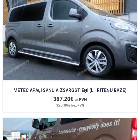
METEC APAĻI SĀNU AIZSARGSTIEŅI (L1 RITEŅU BĀZE)
387.20€
ar PVN
320.00€
bez PVN