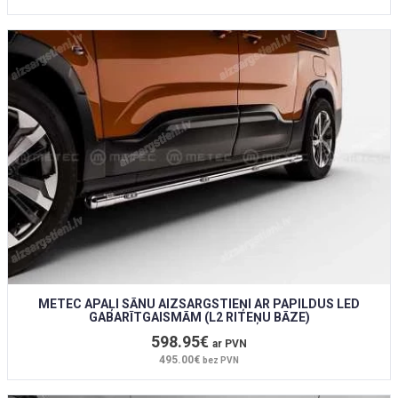
METEC APAĻI SĀNU AIZSARGSTIEŅI AR PAPILDUS LED
GABARĪTGAISMĀM (L2 RITEŅU BĀZE)
598.95€
ar PVN
495.00€
bez PVN