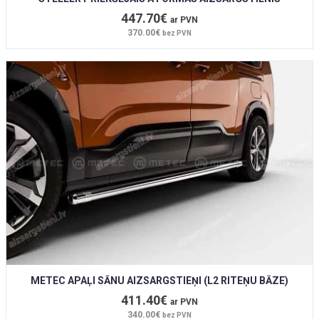
447.70€
ar PVN
370.00€
bez PVN
METEC APAĻI SĀNU AIZSARGSTIEŅI (L2 RITEŅU BĀZE)
411.40€
ar PVN
340.00€
bez PVN