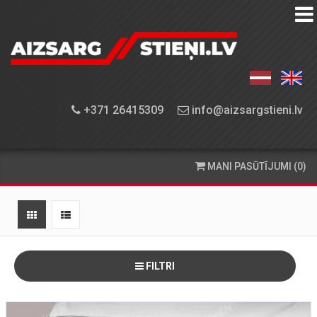
AIZSARGSTIEŅU
KATALOGS
APRĪKOJUMA
+371 26415309
info@aizsargstieni.lv
UZSTĀDĪŠANA
PASŪTĪŠANA
MANI PASŪTĪJUMI (0)
UN
PIEGĀDE
KONTAKTINFORMĀCIJA
FILTRI