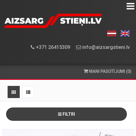
AIZSARGSTIEŅU
KATALOGS
APRĪKOJUMA
+371 26415309
info@aizsargstieni.lv
UZSTĀDĪŠANA
PASŪTĪŠANA
MANI PASŪTĪJUMI (0)
UN
PIEGĀDE
KONTAKTINFORMĀCIJA
FILTRI