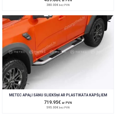
ar PVN
380.00€
bez PVN
METEC APAĻI SĀNU SLIEKŠŅI AR PLASTIKĀTA KĀPŠĻIEM
719.95€
ar PVN
595.00€
bez PVN