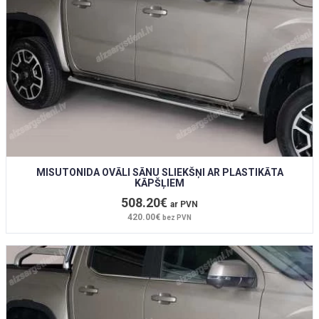
MISUTONIDA OVĀLI SĀNU SLIEKŠŅI AR PLASTIKĀTA
KĀPŠĻIEM
508.20€
ar PVN
420.00€
bez PVN