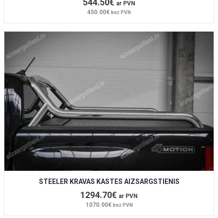
544.50€
ar PVN
450.00€
bez PVN
STEELER KRAVAS KASTES AIZSARGSTIENIS
1294.70€
ar PVN
1070.00€
bez PVN