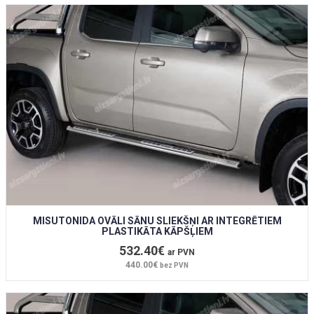
MISUTONIDA OVĀLI SĀNU SLIEKŠŅI AR INTEGRĒTIEM
PLASTIKĀTA KĀPŠĻIEM
532.40€
ar PVN
440.00€
bez PVN