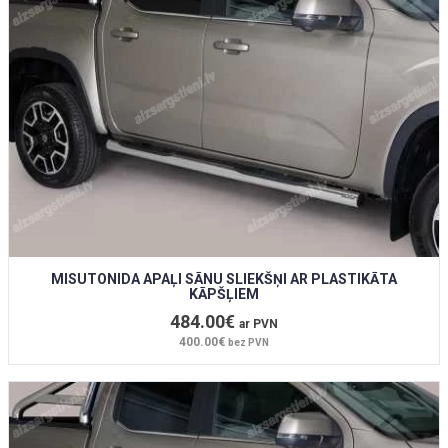
MISUTONIDA APAĻI SĀNU SLIEKŠŅI AR PLASTIKĀTA
KĀPŠĻIEM
484.00€
ar PVN
400.00€
bez PVN