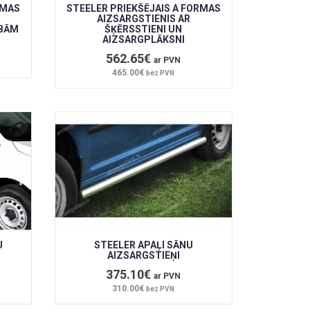
RMAS
STEELER PRIEKŠĒJAIS A FORMAS
AIZSARGSTIENIS AR
IBĀM
ŠĶĒRSSTIENI UN
AIZSARGPLĀKSNI
562.65€
ar PVN
465.00€
bez PVN
U
STEELER APAĻI SĀNU
AIZSARGSTIEŅI
375.10€
ar PVN
310.00€
bez PVN