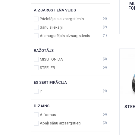
MI
FO
AIZSARGSTIEŅA VEIDS
Priekšējais aizsargstienis
(4)
Sānu sliekšņi
(2)
Aizmugurējais aizsargstienis
(1)
RAŽOTĀJS
MISUTONIDA
(3)
STEELER
(4)
ES SERTIFIKĀCIJA
Ir
(4)
DIZAINS
STEE
A formas
(4)
Apaļi sānu aizsargstieņi
(2)