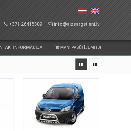
+371 26415309
info@aizsargstieni.lv
NTAKTINFORMĀCIJA
MANI PASŪTĪJUMI (0)