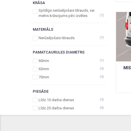
KRĀSA
Spīdīgs nerūsējošais tērauds, vai
melns krāsojums pēc izvēles
(7)
MATERIĀLS
Nerūsējošais tērauds
(7)
PAMATCAURULES DIAMETRS
60mm
(1)
MIS
63mm
(3)
70mm
(3)
PIEGĀDE
Līdz 10 darba dienas
(3)
Līdz 20 darba dienas
(4)