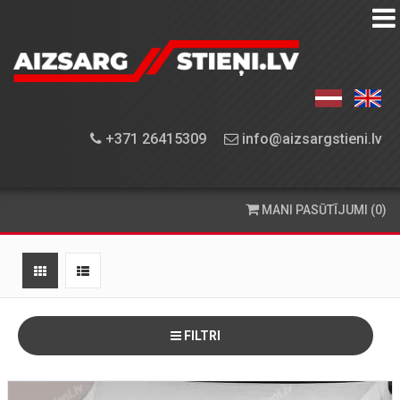
AIZSARGSTIEŅU
KATALOGS
APRĪKOJUMA
+371 26415309
info@aizsargstieni.lv
UZSTĀDĪŠANA
PASŪTĪŠANA
MANI PASŪTĪJUMI (0)
UN
PIEGĀDE
KONTAKTINFORMĀCIJA
FILTRI