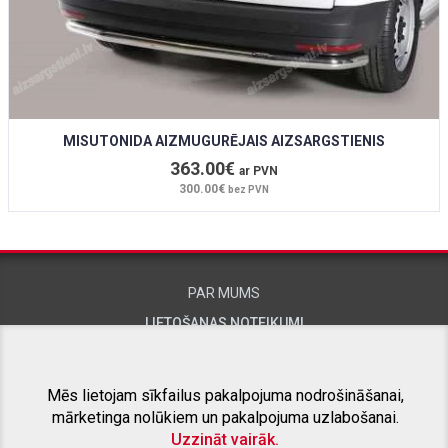
MISUTONIDA AIZMUGURĒJAIS AIZSARGSTIENIS
363.00€
ar PVN
300.00€
bez PVN
PAR MUMS
LIETOŠANAS NOTEIKUMI
KONTAKTINFORMĀCIJA
Mēs lietojam sīkfailus pakalpojuma nodrošināšanai,
mārketinga nolūkiem un pakalpojuma uzlabošanai.
SAISTĪTIE PROJEKTI
Uzzināt vairāk.