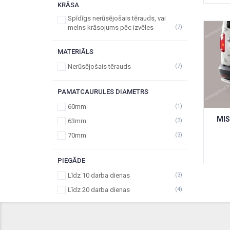
KRĀSA
Spīdīgs nerūsējošais tērauds, vai
melns krāsojums pēc izvēles
(7)
MATERIĀLS
Nerūsējošais tērauds
(7)
PAMATCAURULES DIAMETRS
60mm
(1)
MIS
63mm
(3)
70mm
(3)
PIEGĀDE
Līdz 10 darba dienas
(3)
Līdz 20 darba dienas
(4)