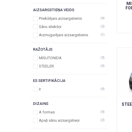
MI
FO
AIZSARGSTIEŅA VEIDS
Priekšējais aizsargstienis
(4)
Sānu sliekšņi
(2)
Aizmugurējais aizsargstienis
(1)
RAŽOTĀJS
MISUTONIDA
(3)
STEELER
(4)
ES SERTIFIKĀCIJA
Ir
(4)
DIZAINS
STEE
A formas
(4)
Apaļi sānu aizsargstieņi
(2)