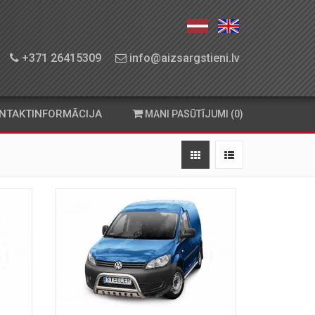
+371 26415309
info@aizsargstieni.lv
NTAKTINFORMĀCIJA
MANI PASŪTĪJUMI (0)