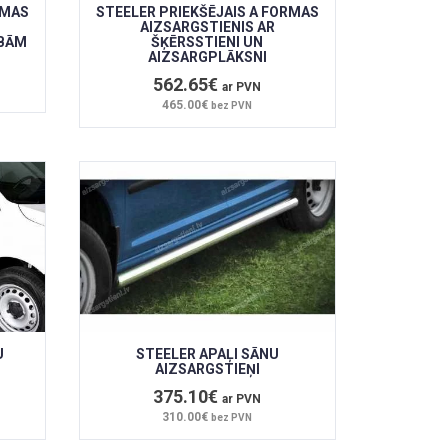
RMAS
STEELER PRIEKŠĒJAIS A FORMAS
AIZSARGSTIENIS AR
IBĀM
ŠĶĒRSSTIENI UN
AIZSARGPLĀKSNI
562.65€
ar PVN
465.00€
bez PVN
U
STEELER APAĻI SĀNU
AIZSARGSTIEŅI
375.10€
ar PVN
310.00€
bez PVN