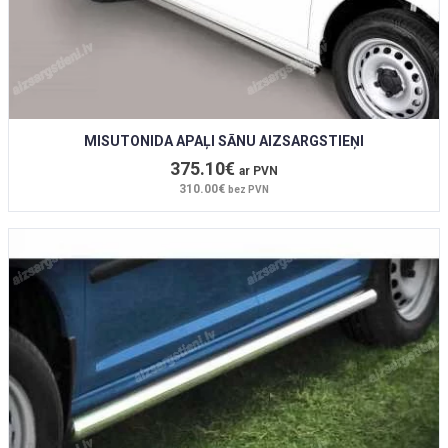
MISUTONIDA APAĻI SĀNU AIZSARGSTIEŅI
375.10€
ar PVN
310.00€
bez PVN