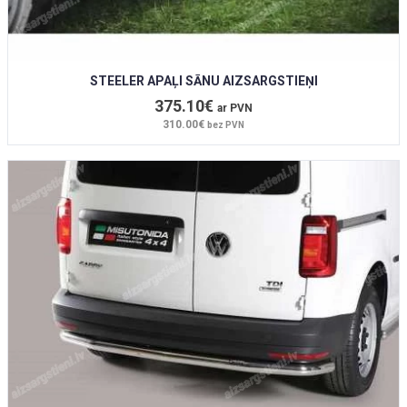
STEELER APAĻI SĀNU AIZSARGSTIEŅI
375.10€
ar PVN
310.00€
bez PVN