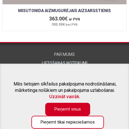
MISUTONIDA AIZMUGURĒJAIS AIZSARGSTIENIS
363.00€
ar PVN
300.00€
bez PVN
PAR MUMS
LIETOŠANAS NOTEIKUMI
KONTAKTINFORMĀCIJA
Mēs lietojam sīkfailus pakalpojuma nodrošināšanai,
mārketinga nolūkiem un pakalpojuma uzlabošanai.
SAISTĪTIE PROJEKTI
Uzzināt vairāk.
Pieņemt visus
Pieņemt tikai nepieciešamos