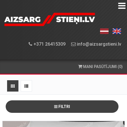
AIZSARGSTIEŅU
KATALOGS
APRĪKOJUMA
+371 26415309
info@aizsargstieni.lv
UZSTĀDĪŠANA
PASŪTĪŠANA
MANI PASŪTĪJUMI (0)
UN
PIEGĀDE
KONTAKTINFORMĀCIJA
FILTRI