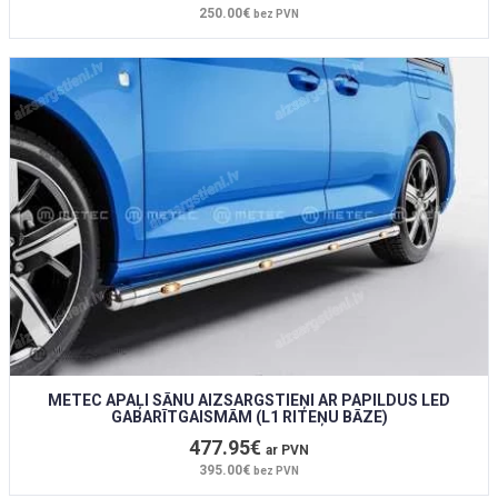
250.00€
bez PVN
METEC APAĻI SĀNU AIZSARGSTIEŅI AR PAPILDUS LED
GABARĪTGAISMĀM (L1 RITEŅU BĀZE)
477.95€
ar PVN
395.00€
bez PVN