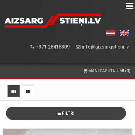
AIZSARGSTIEŅU
KATALOGS
APRĪKOJUMA
+371 26415309
info@aizsargstieni.lv
UZSTĀDĪŠANA
PASŪTĪŠANA
MANI PASŪTĪJUMI (0)
UN
PIEGĀDE
KONTAKTINFORMĀCIJA
FILTRI