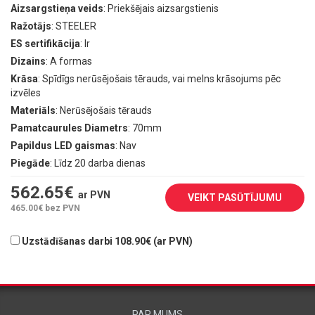
Aizsargstieņa veids
: Priekšējais aizsargstienis
Ražotājs
: STEELER
ES sertifikācija
: Ir
Dizains
: A formas
Krāsa
: Spīdīgs nerūsējošais tērauds, vai melns krāsojums pēc
izvēles
Materiāls
: Nerūsējošais tērauds
Pamatcaurules Diametrs
: 70mm
Papildus LED gaismas
: Nav
Piegāde
: Līdz 20 darba dienas
562.65
€
ar PVN
VEIKT PASŪTĪJUMU
465.00
€ bez PVN
Uzstādīšanas darbi 108.90€ (ar PVN)
PAR MUMS