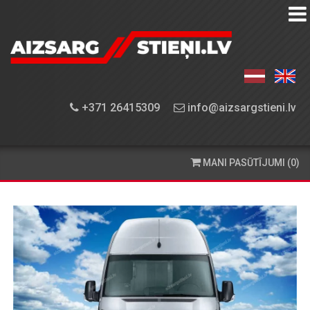
AIZSARGSTIEŅU
KATALOGS
APRĪKOJUMA
+371 26415309
info@aizsargstieni.lv
UZSTĀDĪŠANA
PASŪTĪŠANA
MANI PASŪTĪJUMI (0)
UN
PIEGĀDE
KONTAKTINFORMĀCIJA