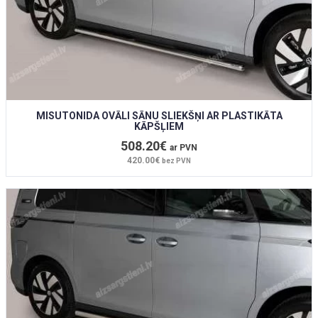
MISUTONIDA OVĀLI SĀNU SLIEKŠŅI AR PLASTIKĀTA
KĀPŠĻIEM
508.20€
ar PVN
420.00€
bez PVN