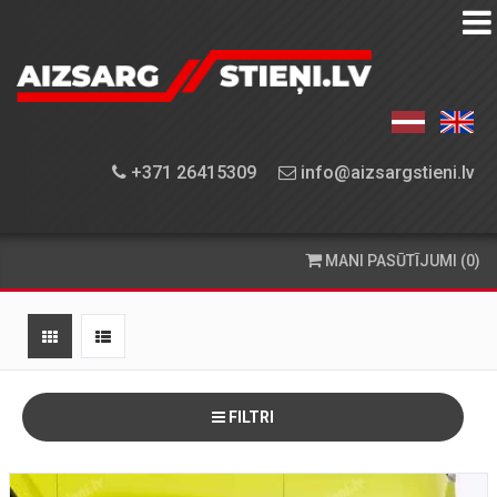
AIZSARGSTIEŅU
KATALOGS
APRĪKOJUMA
+371 26415309
info@aizsargstieni.lv
UZSTĀDĪŠANA
PASŪTĪŠANA
MANI PASŪTĪJUMI (0)
UN
PIEGĀDE
KONTAKTINFORMĀCIJA
FILTRI