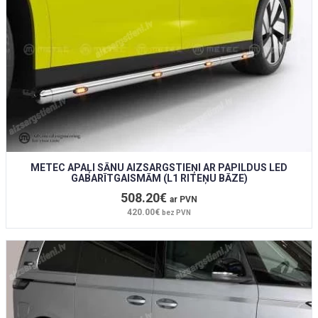
METEC APAĻI SĀNU AIZSARGSTIEŅI AR PAPILDUS LED
GABARĪTGAISMĀM (L1 RITEŅU BĀZE)
508.20€
ar PVN
420.00€
bez PVN