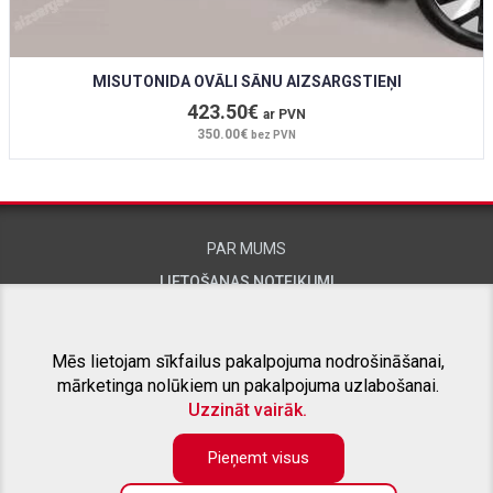
MISUTONIDA OVĀLI SĀNU AIZSARGSTIEŅI
423.50€
ar PVN
350.00€
bez PVN
PAR MUMS
LIETOŠANAS NOTEIKUMI
KONTAKTINFORMĀCIJA
Mēs lietojam sīkfailus pakalpojuma nodrošināšanai,
mārketinga nolūkiem un pakalpojuma uzlabošanai.
SAISTĪTIE PROJEKTI
Uzzināt vairāk.
Pieņemt visus