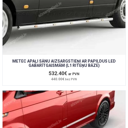
METEC APAĻI SĀNU AIZSARGSTIEŅI AR PAPILDUS LED
GABARĪTGAISMĀM (L1 RITEŅU BĀZE)
532.40€
ar PVN
440.00€
bez PVN