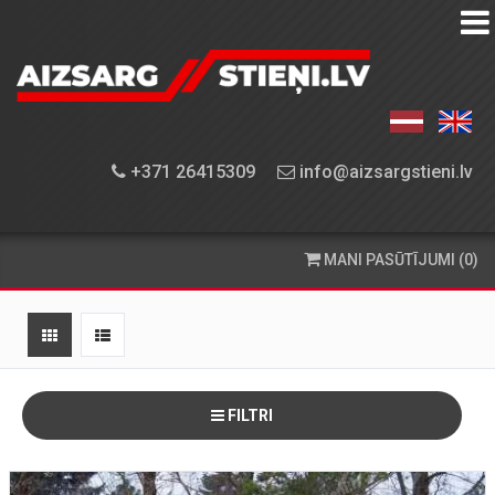
AIZSARGSTIEŅU
KATALOGS
APRĪKOJUMA
+371 26415309
info@aizsargstieni.lv
UZSTĀDĪŠANA
PASŪTĪŠANA
MANI PASŪTĪJUMI (0)
UN
PIEGĀDE
KONTAKTINFORMĀCIJA
FILTRI