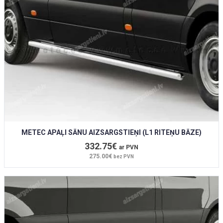
METEC APAĻI SĀNU AIZSARGSTIEŅI (L1 RITEŅU BĀZE)
332.75€
ar PVN
275.00€
bez PVN