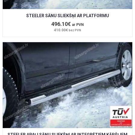
STEELER SĀNU SLIEKŠŅI AR PLATFORMU
496.10€
ar PVN
410.00€
bez PVN
STEELER APAĻI SĀNU SLIEKŠŅI AR INTEGRĒTIEM KĀPŠĻIEM