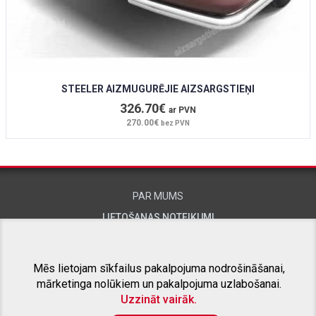
STEELER AIZMUGURĒJIE AIZSARGSTIEŅI
326.70€
ar PVN
270.00€
bez PVN
PAR MUMS
LIETOŠANAS NOTEIKUMI
KONTAKTINFORMĀCIJA
Mēs lietojam sīkfailus pakalpojuma nodrošināšanai,
mārketinga nolūkiem un pakalpojuma uzlabošanai.
SAISTĪTIE PROJEKTI
Uzzināt vairāk.