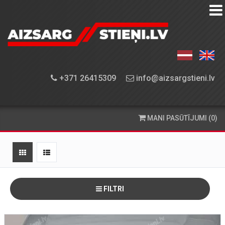
AIZSARGSTIEŅU
KATALOGS
APRĪKOJUMA
+371 26415309
info@aizsargstieni.lv
UZSTĀDĪŠANA
PASŪTĪŠANA
MANI PASŪTĪJUMI (0)
UN
PIEGĀDE
KONTAKTINFORMĀCIJA
FILTRI