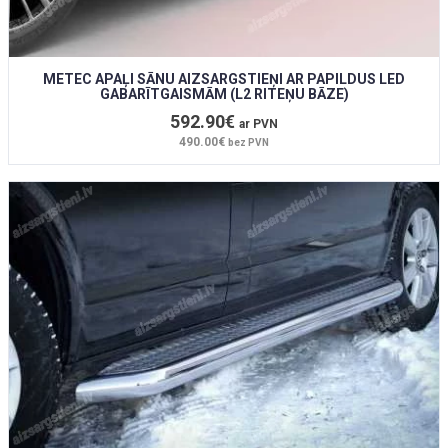
METEC APAĻI SĀNU AIZSARGSTIEŅI AR PAPILDUS LED
GABARĪTGAISMĀM (L2 RITEŅU BĀZE)
592.90€
ar PVN
490.00€
bez PVN