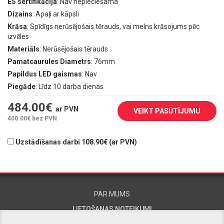
ES sertifikācija
: Nav nepieciešama
Dizains
: Apaļi ar kāpsli
Krāsa
: Spīdīgs nerūsējošais tērauds, vai melns krāsojums pēc
izvēles
Materiāls
: Nerūsējošais tērauds
Pamatcaurules Diametrs
: 76mm
Papildus LED gaismas
: Nav
Piegāde
: Līdz 10 darba dienas
484.00
€
ar PVN
VEIKT PASŪTĪJUMU
400.00
€ bez PVN
Uzstādīšanas darbi 108.90€ (ar PVN)
PAR MUMS
LIETOŠANAS NOTEIKUMI