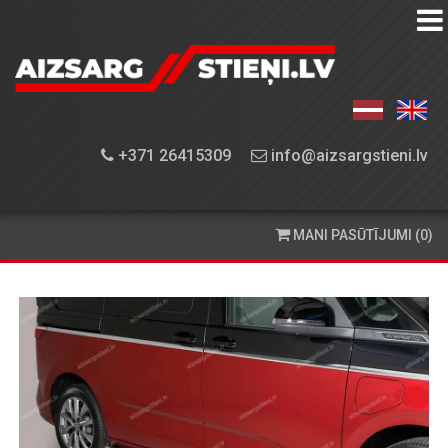
AIZSARGSTIEŅU
KATALOGS
APRĪKOJUMA
+371 26415309
info@aizsargstieni.lv
UZSTĀDĪŠANA
PASŪTĪŠANA
MANI PASŪTĪJUMI (0)
UN
PIEGĀDE
KONTAKTINFORMĀCIJA