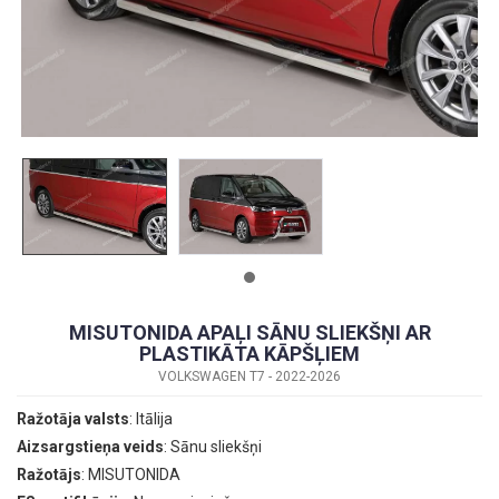
MISUTONIDA APAĻI SĀNU SLIEKŠŅI AR
PLASTIKĀTA KĀPŠĻIEM
VOLKSWAGEN T7 - 2022-2026
Ražotāja valsts
: Itālija
Aizsargstieņa veids
: Sānu sliekšņi
Ražotājs
: MISUTONIDA