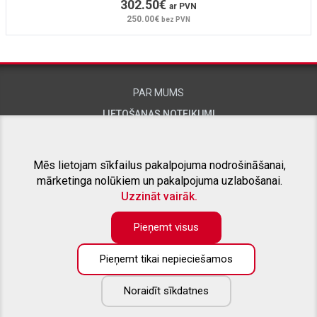
302.50€
ar PVN
250.00€
bez PVN
PAR MUMS
LIETOŠANAS NOTEIKUMI
KONTAKTINFORMĀCIJA
Mēs lietojam sīkfailus pakalpojuma nodrošināšanai,
mārketinga nolūkiem un pakalpojuma uzlabošanai.
SAISTĪTIE PROJEKTI
Uzzināt vairāk.
Pieņemt visus
Pieņemt tikai nepieciešamos
KONTAKTTĀLRUNIS:
+371 26415309
Noraidīt sīkdatnes
E-PASTS:
info@aizsargstieni.lv