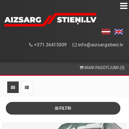
AIZSARGSTIEŅU
KATALOGS
APRĪKOJUMA
+371 26415309
info@aizsargstieni.lv
UZSTĀDĪŠANA
PASŪTĪŠANA
MANI PASŪTĪJUMI (0)
UN
PIEGĀDE
KONTAKTINFORMĀCIJA
FILTRI