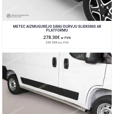
METEC AIZMUGURĒJO SĀNU DURVJU SLIEKSNIS AR
PLATFORMU
278.30€
ar PVN
230.00€
bez PVN