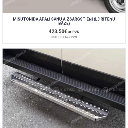
MISUTONIDA APAĻI SĀNU AIZSARGSTIEŅI (L3 RITEŅU
BĀZE)
423.50€
ar PVN
350.00€
bez PVN