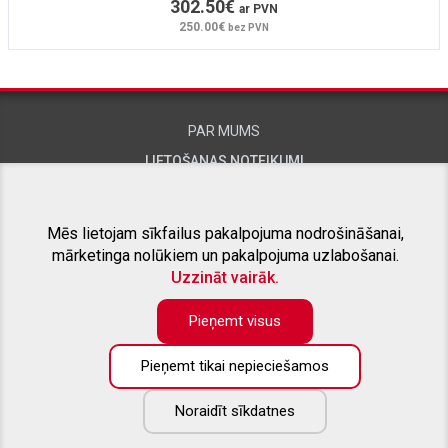
302.50€
ar PVN
250.00€
bez PVN
PAR MUMS
LIETOŠANAS NOTEIKUMI
KONTAKTINFORMĀCIJA
Mēs lietojam sīkfailus pakalpojuma nodrošināšanai,
mārketinga nolūkiem un pakalpojuma uzlabošanai.
SAISTĪTIE PROJEKTI
Uzzināt vairāk.
Pieņemt visus
Pieņemt tikai nepieciešamos
KONTAKTTĀLRUNIS:
+371 26415309
Noraidīt sīkdatnes
E-PASTS:
info@aizsargstieni.lv