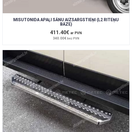
MISUTONIDA APAĻI SĀNU AIZSARGSTIEŅI (L2 RITEŅU
BĀZE)
411.40€
ar PVN
340.00€
bez PVN