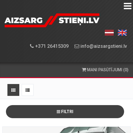
AIZSARGSTIEŅU
KATALOGS
APRĪKOJUMA
+371 26415309
info@aizsargstieni.lv
UZSTĀDĪŠANA
PASŪTĪŠANA
MANI PASŪTĪJUMI (0)
UN
PIEGĀDE
KONTAKTINFORMĀCIJA
FILTRI