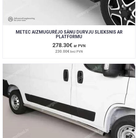
METEC AIZMUGURĒJO SĀNU DURVJU SLIEKSNIS AR
PLATFORMU
278.30€
ar PVN
230.00€
bez PVN