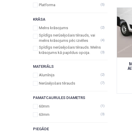
Platforma
(5)
KRĀSA
Melns krāsojums
(2)
Spīdīgs nerūsējošais tērauds, vai
melns krāsojums pēc izvēles
(4)
Spīdīgs nerūsējošais tērauds. Melns
krāsojums kā papildus opcija.
(3)
M
MATERIĀLS
A
Alumīnijs
(2)
Nerūsējošais tērauds
(7)
PAMATCAURULES DIAMETRS
60mm
(1)
63mm
(3)
PIEGĀDE