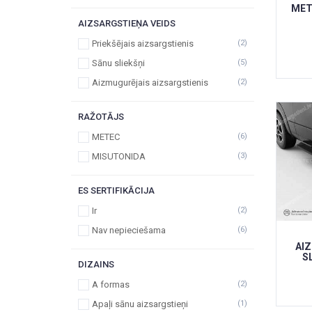
MET
AIZSARGSTIEŅA VEIDS
Priekšējais aizsargstienis
(2)
Sānu sliekšņi
(5)
Aizmugurējais aizsargstienis
(2)
RAŽOTĀJS
METEC
(6)
MISUTONIDA
(3)
ES SERTIFIKĀCIJA
Ir
(2)
Nav nepieciešama
(6)
AI
S
DIZAINS
A formas
(2)
Apaļi sānu aizsargstieņi
(1)