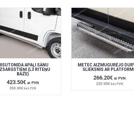
ISUTONIDA APAĻI SĀNU
METEC AIZMUGURĒJO DUR
IZSARGSTIEŅI (L3 RITEŅU
SLIEKSNIS AR PLATFORM
BĀZE)
266.20€
ar PVN
423.50€
ar PVN
220.00€
bez PVN
350.00€
bez PVN