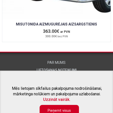
MISUTONIDA AIZMUGURĒJAIS AIZSARGSTIENIS
363.00€
ar PVN
300.00€
bez PVN
PAR MUMS
LIETOŠANAS NOTEIKUMI
KONTAKTINFORMĀCIJA
Mēs lietojam sīkfailus pakalpojuma nodrošināšanai,
mārketinga nolūkiem un pakalpojuma uzlabošanai.
SAISTĪTIE PROJEKTI
Uzzināt vairāk.
Pieņemt visus