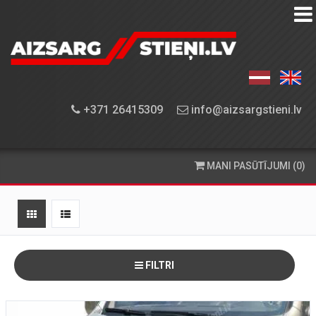
AIZSARGSTIEŅU
KATALOGS
APRĪKOJUMA
+371 26415309
info@aizsargstieni.lv
UZSTĀDĪŠANA
PASŪTĪŠANA
MANI PASŪTĪJUMI (0)
UN
PIEGĀDE
KONTAKTINFORMĀCIJA
FILTRI