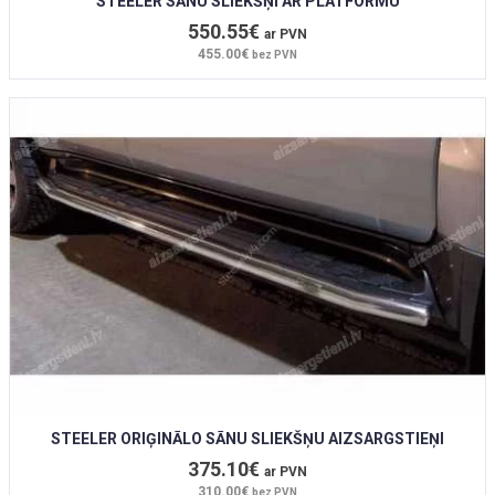
STEELER SĀNU SLIEKŠŅI AR PLATFORMU
550.55€
ar PVN
455.00€
bez PVN
STEELER ORIĢINĀLO SĀNU SLIEKŠŅU AIZSARGSTIEŅI
375.10€
ar PVN
310.00€
bez PVN