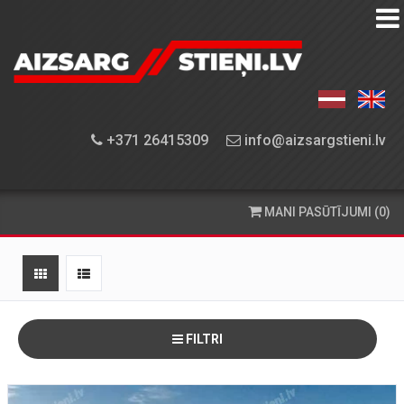
AIZSARGSTIEŅU
KATALOGS
APRĪKOJUMA
+371 26415309
info@aizsargstieni.lv
UZSTĀDĪŠANA
PASŪTĪŠANA
MANI PASŪTĪJUMI (0)
UN
PIEGĀDE
KONTAKTINFORMĀCIJA
FILTRI