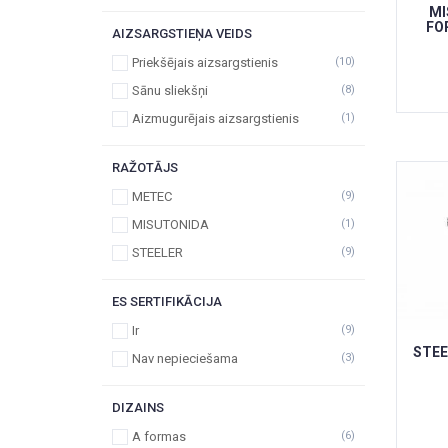
MI
FO
AIZSARGSTIEŅA VEIDS
Priekšējais aizsargstienis
(10)
Sānu sliekšņi
(8)
Aizmugurējais aizsargstienis
(1)
RAŽOTĀJS
METEC
(9)
MISUTONIDA
(1)
STEELER
(9)
ES SERTIFIKĀCIJA
Ir
(9)
STEE
Nav nepieciešama
(3)
DIZAINS
A formas
(6)