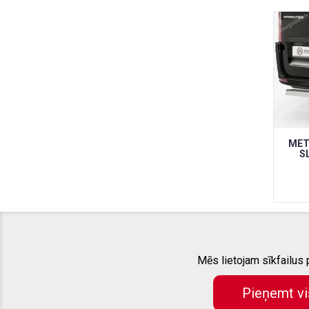
MET
S
Mēs lietojam sīkfailus
PAR MUMS
LIETOŠANAS NOTEIKUMI
Pieņemt vi
KONTAKTINFORMĀCIJA