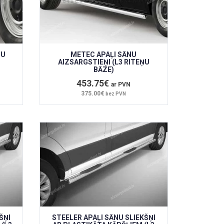
JU
METEC APAĻI SĀNU
AIZSARGSTIEŅI (L3 RITEŅU
BĀZE)
453.75€
ar PVN
375.00€
bez PVN
ŠŅI
STEELER APAĻI SĀNU SLIEKŠŅI