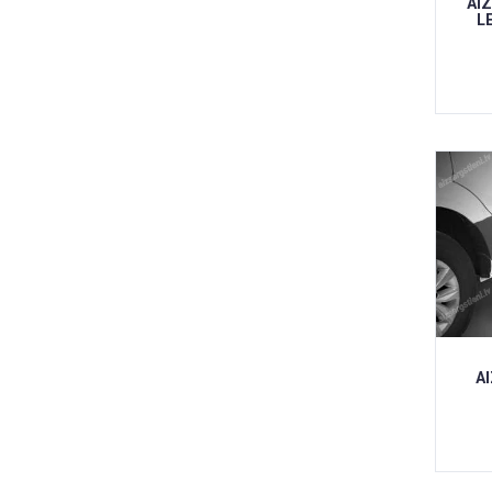
AI
L
A