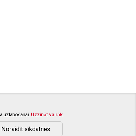
a uzlabošanai.
Uzzināt vairāk.
KONTAKTTĀLRUNIS:
+371 26415309
E-PASTS:
info@aizsargstieni.lv
Noraidīt sīkdatnes