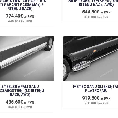
AR INTEGRĒTIEM KĀPŠĻIEM
ZSARGSTIEŅI AR PAPILDUS
RITEŅU BĀZE, AWD)
ED GABARĪTGAISMĀM (L3
RITEŅU BĀZE)
544.50€
ar PVN
774.40€
ar PVN
450.00€
bez PVN
640.00€
bez PVN
STEELER APAĻI SĀNU
METEC SĀNU SLIEKŠŅI A
IZSARGSTIEŅI (L3 RITEŅU
PLATFORMU
BĀZE, AWD)
919.60€
ar PVN
435.60€
ar PVN
760.00€
bez PVN
360.00€
bez PVN