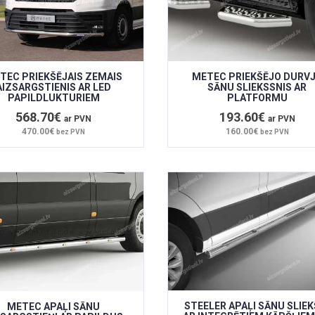
TEC PRIEKŠĒJAIS ZEMAIS
METEC PRIEKŠĒJO DURV
AIZSARGSTIENIS AR LED
SĀNU SLIEKSSNIS AR
PAPILDLUKTURIEM
PLATFORMU
568.70€
193.60€
ar PVN
ar PVN
470.00€
160.00€
bez PVN
bez PVN
STEELER APAĻI SĀNU SLIEK
METEC APAĻI SĀNU