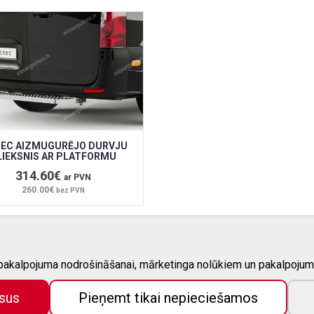
EC AIZMUGURĒJO DURVJU
LIEKSNIS AR PLATFORMU
314.60€
ar PVN
260.00€
bez PVN
 pakalpojuma nodrošināšanai, mārketinga nolūkiem un pakalpojum
SAISTĪTIE PROJEKTI
sus
Pieņemt tikai nepieciešamos