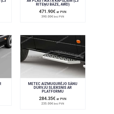
 (L3
AR PLASTIKĀTA KĀPŠĻIEM (L3
RITEŅU BĀZE, AWD)
471.90€
ar PVN
390.00€
bez PVN
R
METEC AIZMUGURĒJO SĀNU
DURVJU SLIEKSNIS AR
PLATFORMU
284.35€
ar PVN
235.00€
bez PVN