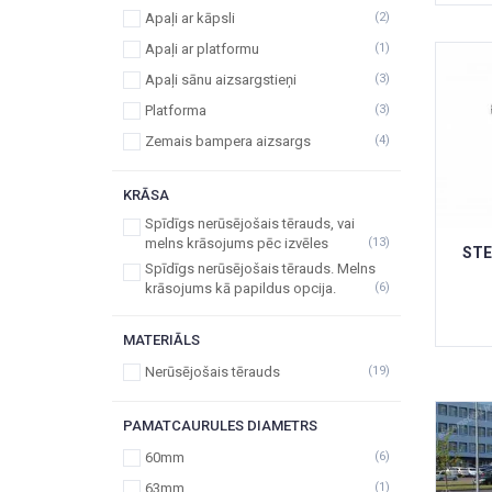
Apaļi ar kāpsli
(2)
Apaļi ar platformu
(1)
Apaļi sānu aizsargstieņi
(3)
Platforma
(3)
Zemais bampera aizsargs
(4)
KRĀSA
Spīdīgs nerūsējošais tērauds, vai
melns krāsojums pēc izvēles
(13)
STE
Spīdīgs nerūsējošais tērauds. Melns
krāsojums kā papildus opcija.
(6)
MATERIĀLS
Nerūsējošais tērauds
(19)
PAMATCAURULES DIAMETRS
60mm
(6)
63mm
(1)