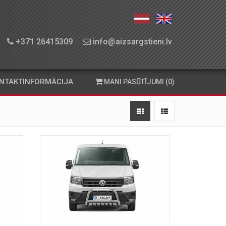
+371 26415309
info@aizsargstieni.lv
NTAKTINFORMĀCIJA
MANI PASŪTĪJUMI (0)